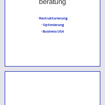
beratung
Optimierung
von Prozessen und Abläufen in
Unternehmen.
• Lean Management
∙ Restrukturierung
• Management by KPI`s
∙ Optimierung
• Mitarbeiterentwicklung
∙ Business USA
Business USA
– Unterstützung von
Unternehmen beim Markteintritt in die USA.
DOWNLOAD PROJEKTLISTE
Business Coaching