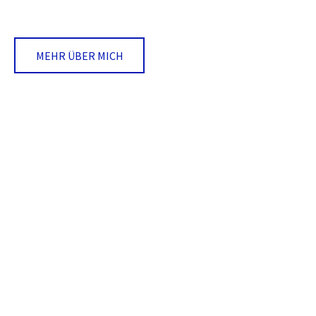
MEHR ÜBER MICH
0
0
Gründungsjahr
Erfolgreiche Projekte
0
0
Netzwerk / Partner
Kunden