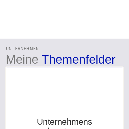
UNTERNEHMEN
Meine
Themenfelder
Unternehmensberatung
Restrukturierung
von krisengefährdeten oder
insolventen Unternehmen.
• Restrukturierungskonzepte
• Change Management
• Organisationsentwicklung
Unternehmens
• Verlagerungen
• Krisen Management